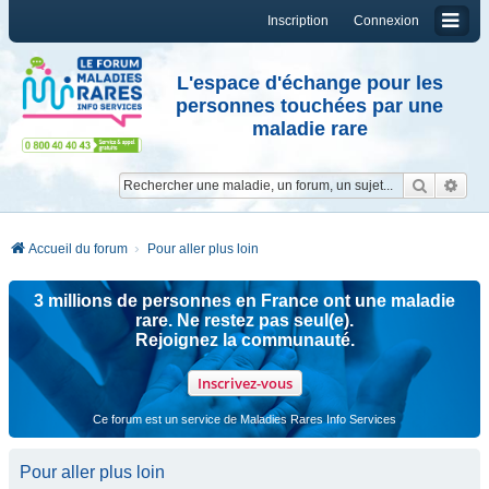
Inscription
Connexion
L'espace d'échange pour les
personnes touchées par une
maladie rare
Reche
Re
Accueil du forum
Pour aller plus loin
3 millions de personnes en France ont une maladie
rare. Ne restez pas seul(e).
Rejoignez la communauté.
Inscrivez-vous
Ce forum est un service de Maladies Rares Info Services
Pour aller plus loin