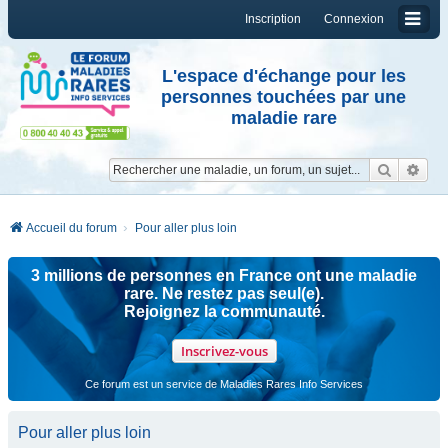
Inscription
Connexion
L'espace d'échange pour les
personnes touchées par une
maladie rare
Reche
Re
Accueil du forum
Pour aller plus loin
3 millions de personnes en France ont une maladie
rare. Ne restez pas seul(e).
Rejoignez la communauté.
Inscrivez-vous
Ce forum est un service de Maladies Rares Info Services
Pour aller plus loin