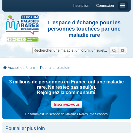
Inscription
Connexion
L'espace d'échange pour les
personnes touchées par une
maladie rare
Reche
Re
Accueil du forum
Pour aller plus loin
3 millions de personnes en France ont une maladie
rare. Ne restez pas seul(e).
Rejoignez la communauté.
Inscrivez-vous
Ce forum est un service de Maladies Rares Info Services
Pour aller plus loin