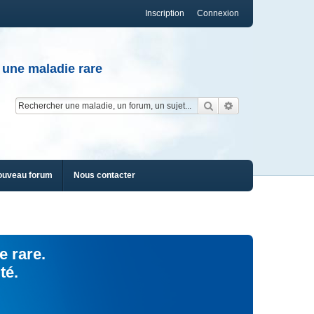
Inscription
Connexion
 une maladie rare
Rechercher
Recherche av
ouveau forum
Nous contacter
e rare.
té.