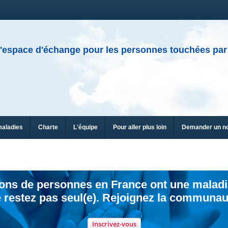
'espace d'échange pour les personnes touchées par
maladies
Charte
L'équipe
Pour aller plus loin
Demander un n
ions de personnes en France ont une maladi
 restez pas seul(e). Rejoignez la communau
Inscrivez-vous