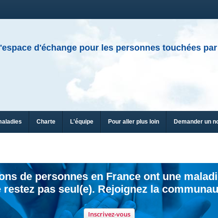
'espace d'échange pour les personnes touchées par
maladies
Charte
L'équipe
Pour aller plus loin
Demander un n
ions de personnes en France ont une maladi
 restez pas seul(e). Rejoignez la communau
Inscrivez-vous