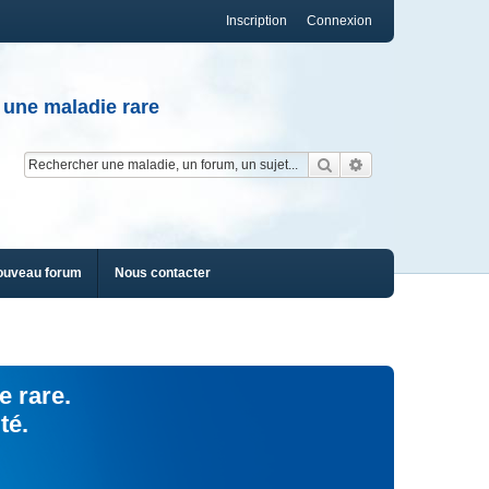
Inscription
Connexion
 une maladie rare
Rechercher
Recherche av
ouveau forum
Nous contacter
e rare.
té.