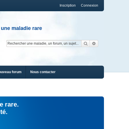
Inscription
Connexion
 une maladie rare
Rechercher
Recherche av
ouveau forum
Nous contacter
e rare.
té.