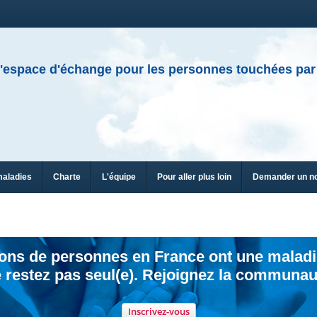
'espace d'échange pour les personnes touchées par
maladies
Charte
L'équipe
Pour aller plus loin
Demander un n
ions de personnes en France ont une maladi
 restez pas seul(e). Rejoignez la communau
Inscrivez-vous