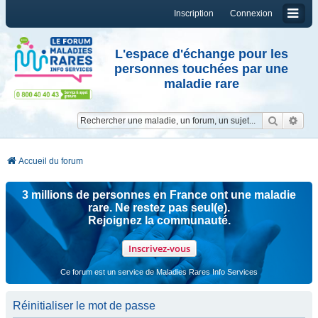
Inscription
Connexion
L'espace d'échange pour les
personnes touchées par une
maladie rare
Reche
Re
Accueil du forum
3 millions de personnes en France ont une maladie
rare. Ne restez pas seul(e).
Rejoignez la communauté.
Inscrivez-vous
Ce forum est un service de Maladies Rares Info Services
Réinitialiser le mot de passe