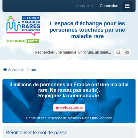
Inscription
Connexion
L'espace d'échange pour les
personnes touchées par une
maladie rare
Reche
Re
Accueil du forum
3 millions de personnes en France ont une maladie
rare. Ne restez pas seul(e).
Rejoignez la communauté.
Inscrivez-vous
Ce forum est un service de Maladies Rares Info Services
Réinitialiser le mot de passe