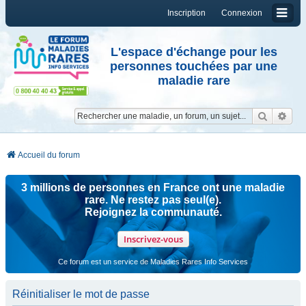
Inscription
Connexion
L'espace d'échange pour les
personnes touchées par une
maladie rare
Reche
Re
Accueil du forum
3 millions de personnes en France ont une maladie
rare. Ne restez pas seul(e).
Rejoignez la communauté.
Inscrivez-vous
Ce forum est un service de Maladies Rares Info Services
Réinitialiser le mot de passe