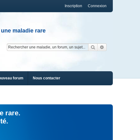
Inscription
Connexion
 une maladie rare
Rechercher
Recherche av
ouveau forum
Nous contacter
e rare.
té.