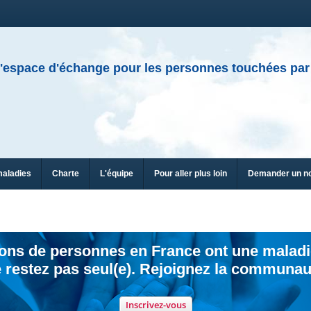
'espace d'échange pour les personnes touchées par
maladies
Charte
L'équipe
Pour aller plus loin
Demander un n
ions de personnes en France ont une maladi
 restez pas seul(e). Rejoignez la communau
Inscrivez-vous