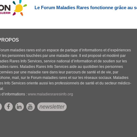
Le Forum Maladies Rares fonctionne grâce au s
PROPOS
Forum maladies rares est un espace de partage d’informations et d’expériences
r les personnes touchées par une maladie rare. Il est proposé et modéré par
dies Rares Info Services, service national d’information et de soutien sur les
adies rares. Maladies Rares Info Services aide au quotidien les personnes
cernées par une maladie rare dans leur parcours de santé et de vie, par
éphone, mail, sur le Forum maladies rares et sur les réseaux sociaux. Maladies
es Info Services oriente aussi les professionnels de santé et du secteur médico-
al.
 d’informations :
www.maladiesraresinfo.org
newsletter