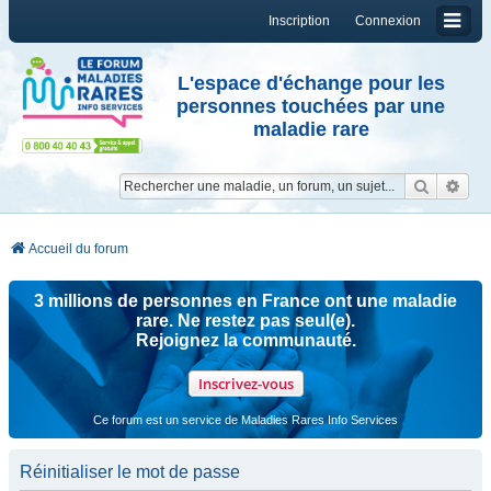
Inscription
Connexion
L'espace d'échange pour les
personnes touchées par une
maladie rare
Reche
Re
Accueil du forum
3 millions de personnes en France ont une maladie
rare. Ne restez pas seul(e).
Rejoignez la communauté.
Inscrivez-vous
Ce forum est un service de Maladies Rares Info Services
Réinitialiser le mot de passe