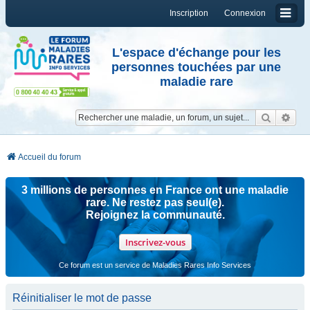
Inscription
Connexion
L'espace d'échange pour les
personnes touchées par une
maladie rare
Reche
Re
Accueil du forum
3 millions de personnes en France ont une maladie
rare. Ne restez pas seul(e).
Rejoignez la communauté.
Inscrivez-vous
Ce forum est un service de Maladies Rares Info Services
Réinitialiser le mot de passe