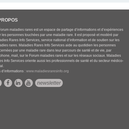
PROPOS
Forum maladies rares est un espace de partage d’informations et d’expériences
r les personnes touchées par une maladie rare. Il est proposé et modéré par
dies Rares Info Services, service national d’information et de soutien sur les
adies rares. Maladies Rares Info Services aide au quotidien les personnes
cernées par une maladie rare dans leur parcours de santé et de vie, par
éphone, mail, sur le Forum maladies rares et sur les réseaux sociaux. Maladies
es Info Services oriente aussi les professionnels de santé et du secteur médico-
al.
 d’informations :
www.maladiesraresinfo.org
newsletter