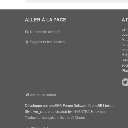
ALLER À LA PAGE
A 
Le 
Recherche avancée
pou
Mala
Supprimer les cookies
mal
con
tél
Rar
soci
Plus
Accueil du forum
Développé par
phpBB
® Forum Software © phpBB Limited
Style we_clearblue created by
INVENTEA
&
nextgen
Traduction française officielle
©
Qiaeru