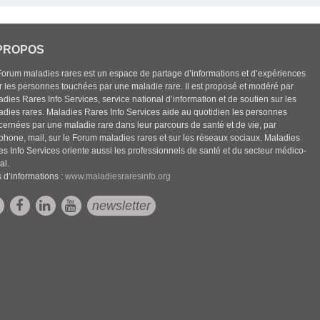
PROPOS
Forum maladies rares est un espace de partage d’informations et d’expériences
r les personnes touchées par une maladie rare. Il est proposé et modéré par
dies Rares Info Services, service national d’information et de soutien sur les
adies rares. Maladies Rares Info Services aide au quotidien les personnes
cernées par une maladie rare dans leur parcours de santé et de vie, par
éphone, mail, sur le Forum maladies rares et sur les réseaux sociaux. Maladies
es Info Services oriente aussi les professionnels de santé et du secteur médico-
al.
 d’informations :
www.maladiesraresinfo.org
newsletter