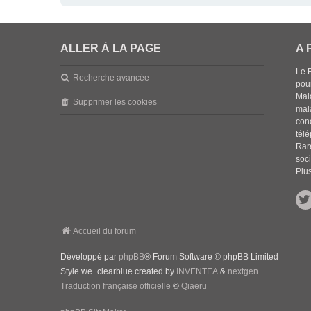
ALLER À LA PAGE
A 
Le 
Recherche avancée
pou
Mala
Supprimer les cookies
mal
con
tél
Rar
soci
Plus
Accueil du forum
Développé par
phpBB
® Forum Software © phpBB Limited
Style we_clearblue created by
INVENTEA
&
nextgen
Traduction française officielle
©
Qiaeru