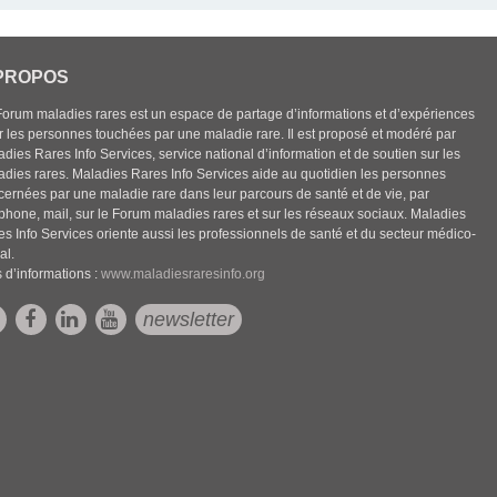
PROPOS
Forum maladies rares est un espace de partage d’informations et d’expériences
r les personnes touchées par une maladie rare. Il est proposé et modéré par
dies Rares Info Services, service national d’information et de soutien sur les
adies rares. Maladies Rares Info Services aide au quotidien les personnes
cernées par une maladie rare dans leur parcours de santé et de vie, par
éphone, mail, sur le Forum maladies rares et sur les réseaux sociaux. Maladies
es Info Services oriente aussi les professionnels de santé et du secteur médico-
al.
 d’informations :
www.maladiesraresinfo.org
newsletter