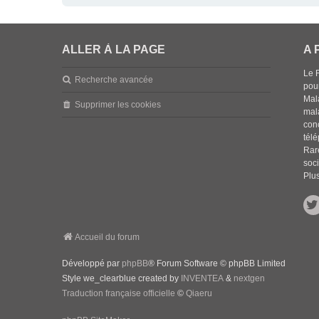
ALLER À LA PAGE
A 
Le 
Recherche avancée
pou
Mala
Supprimer les cookies
mal
con
tél
Rar
soci
Plus
Accueil du forum
Développé par
phpBB
® Forum Software © phpBB Limited
Style we_clearblue created by
INVENTEA
&
nextgen
Traduction française officielle
©
Qiaeru