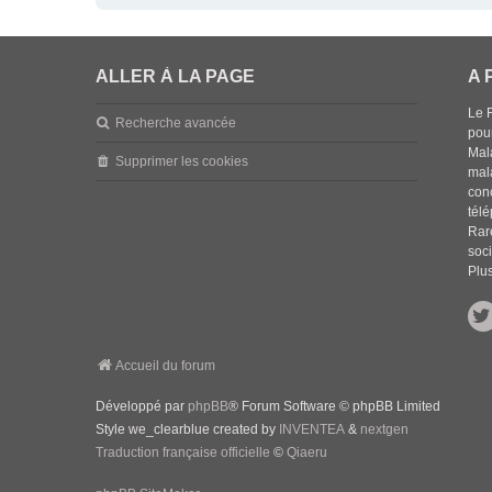
ALLER À LA PAGE
A 
Le 
Recherche avancée
pou
Mala
Supprimer les cookies
mal
con
tél
Rar
soci
Plus
Accueil du forum
Développé par
phpBB
® Forum Software © phpBB Limited
Style we_clearblue created by
INVENTEA
&
nextgen
Traduction française officielle
©
Qiaeru