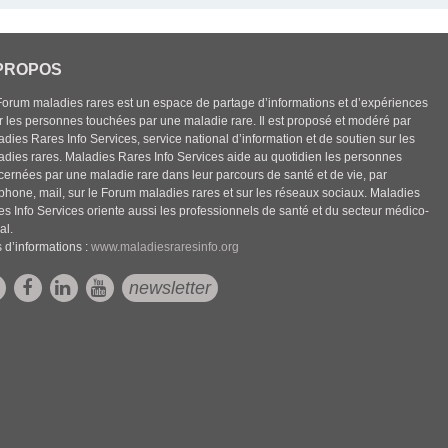
PROPOS
Forum maladies rares est un espace de partage d’informations et d’expériences
r les personnes touchées par une maladie rare. Il est proposé et modéré par
dies Rares Info Services, service national d’information et de soutien sur les
adies rares. Maladies Rares Info Services aide au quotidien les personnes
cernées par une maladie rare dans leur parcours de santé et de vie, par
éphone, mail, sur le Forum maladies rares et sur les réseaux sociaux. Maladies
es Info Services oriente aussi les professionnels de santé et du secteur médico-
al.
 d’informations :
www.maladiesraresinfo.org
newsletter