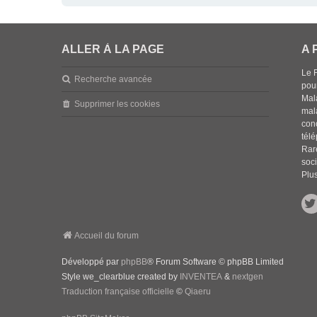
ALLER À LA PAGE
A 
Le 
Recherche avancée
pou
Mala
Supprimer les cookies
mal
con
tél
Rar
soci
Plus
Accueil du forum
Développé par
phpBB
® Forum Software © phpBB Limited
Style we_clearblue created by
INVENTEA
&
nextgen
Traduction française officielle
©
Qiaeru