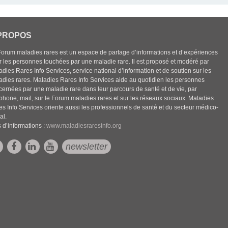
PROPOS
Forum maladies rares est un espace de partage d’informations et d’expériences
r les personnes touchées par une maladie rare. Il est proposé et modéré par
dies Rares Info Services, service national d’information et de soutien sur les
adies rares. Maladies Rares Info Services aide au quotidien les personnes
cernées par une maladie rare dans leur parcours de santé et de vie, par
éphone, mail, sur le Forum maladies rares et sur les réseaux sociaux. Maladies
es Info Services oriente aussi les professionnels de santé et du secteur médico-
al.
 d’informations :
www.maladiesraresinfo.org
newsletter