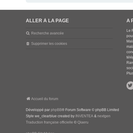
ALLER À LA PAGE
A 
Le 
Recherche avancée
pou
Mala
Supprimer les cookies
mal
con
tél
Rar
soci
Plus
Accueil du forum
Développé par
phpBB
® Forum Software © phpBB Limited
Style we_clearblue created by
INVENTEA
&
nextgen
Traduction française officielle
©
Qiaeru