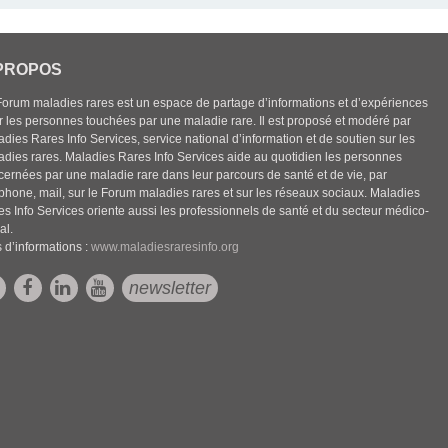
PROPOS
Forum maladies rares est un espace de partage d’informations et d’expériences
r les personnes touchées par une maladie rare. Il est proposé et modéré par
dies Rares Info Services, service national d’information et de soutien sur les
adies rares. Maladies Rares Info Services aide au quotidien les personnes
cernées par une maladie rare dans leur parcours de santé et de vie, par
éphone, mail, sur le Forum maladies rares et sur les réseaux sociaux. Maladies
es Info Services oriente aussi les professionnels de santé et du secteur médico-
al.
 d’informations :
www.maladiesraresinfo.org
newsletter