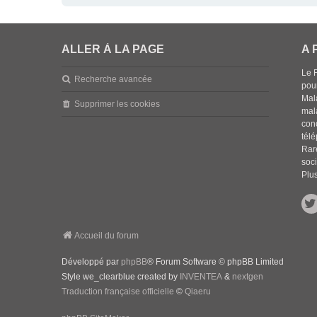
ALLER À LA PAGE
A 
Le 
Recherche avancée
pou
Mala
Supprimer les cookies
mal
con
tél
Rar
soci
Plus
Accueil du forum
Développé par
phpBB
® Forum Software © phpBB Limited
Style we_clearblue created by
INVENTEA
&
nextgen
Traduction française officielle
©
Qiaeru