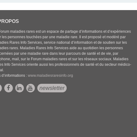
PROPOS
Forum maladies rares est un espace de partage d’informations et d’expériences
r les personnes touchées par une maladie rare. Il est proposé et modéré par
dies Rares Info Services, service national d’information et de soutien sur les
adies rares. Maladies Rares Info Services aide au quotidien les personnes
cernées par une maladie rare dans leur parcours de santé et de vie, par
éphone, mail, sur le Forum maladies rares et sur les réseaux sociaux. Maladies
es Info Services oriente aussi les professionnels de santé et du secteur médico-
al.
 d’informations :
www.maladiesraresinfo.org
newsletter