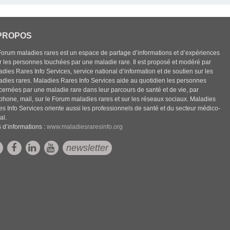
PROPOS
Forum maladies rares est un espace de partage d’informations et d’expériences
r les personnes touchées par une maladie rare. Il est proposé et modéré par
dies Rares Info Services, service national d’information et de soutien sur les
adies rares. Maladies Rares Info Services aide au quotidien les personnes
cernées par une maladie rare dans leur parcours de santé et de vie, par
éphone, mail, sur le Forum maladies rares et sur les réseaux sociaux. Maladies
es Info Services oriente aussi les professionnels de santé et du secteur médico-
al.
 d’informations :
www.maladiesraresinfo.org
newsletter