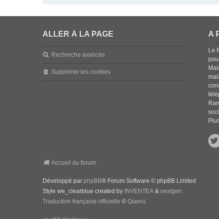
ALLER À LA PAGE
A 
Le 
Recherche avancée
pou
Mala
Supprimer les cookies
mal
con
tél
Rar
soci
Plus
Accueil du forum
Développé par
phpBB
® Forum Software © phpBB Limited
Style we_clearblue created by
INVENTEA
&
nextgen
Traduction française officielle
©
Qiaeru