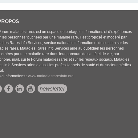
PROPOS
Forum maladies rares est un espace de partage d’informations et d’expériences
r les personnes touchées par une maladie rare. Il est proposé et modéré par
dies Rares Info Services, service national d’information et de soutien sur les
adies rares. Maladies Rares Info Services aide au quotidien les personnes
cernées par une maladie rare dans leur parcours de santé et de vie, par
éphone, mail, sur le Forum maladies rares et sur les réseaux sociaux. Maladies
es Info Services oriente aussi les professionnels de santé et du secteur médico-
al.
 d’informations :
www.maladiesraresinfo.org
newsletter