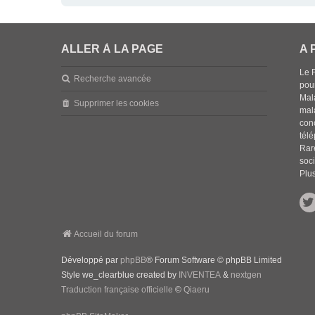
ALLER À LA PAGE
A 
Le 
Recherche avancée
pou
Mala
Supprimer les cookies
mal
con
tél
Rar
soci
Plus
Accueil du forum
Développé par
phpBB
® Forum Software © phpBB Limited
Style we_clearblue created by
INVENTEA
&
nextgen
Traduction française officielle
©
Qiaeru