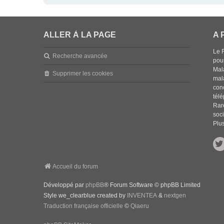
ALLER À LA PAGE
A 
Le 
Recherche avancée
pou
Mala
Supprimer les cookies
mal
con
tél
Rar
soci
Plus
Accueil du forum
Développé par
phpBB
® Forum Software © phpBB Limited
Style we_clearblue created by
INVENTEA
&
nextgen
Traduction française officielle
©
Qiaeru