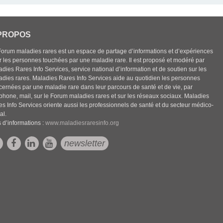
PROPOS
Forum maladies rares est un espace de partage d’informations et d’expériences
r les personnes touchées par une maladie rare. Il est proposé et modéré par
dies Rares Info Services, service national d’information et de soutien sur les
adies rares. Maladies Rares Info Services aide au quotidien les personnes
cernées par une maladie rare dans leur parcours de santé et de vie, par
éphone, mail, sur le Forum maladies rares et sur les réseaux sociaux. Maladies
es Info Services oriente aussi les professionnels de santé et du secteur médico-
al.
 d’informations :
www.maladiesraresinfo.org
newsletter