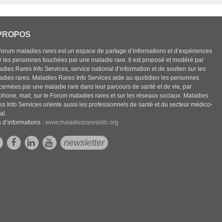
PROPOS
Forum maladies rares est un espace de partage d’informations et d’expériences
r les personnes touchées par une maladie rare. Il est proposé et modéré par
dies Rares Info Services, service national d’information et de soutien sur les
adies rares. Maladies Rares Info Services aide au quotidien les personnes
cernées par une maladie rare dans leur parcours de santé et de vie, par
éphone, mail, sur le Forum maladies rares et sur les réseaux sociaux. Maladies
es Info Services oriente aussi les professionnels de santé et du secteur médico-
al.
 d’informations :
www.maladiesraresinfo.org
newsletter