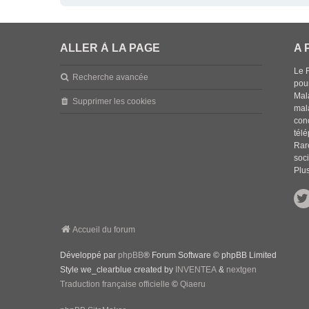
ALLER À LA PAGE
A 
Le 
Recherche avancée
pou
Mala
Supprimer les cookies
mal
con
tél
Rar
soci
Plus
Accueil du forum
Développé par
phpBB
® Forum Software © phpBB Limited
Style we_clearblue created by
INVENTEA
&
nextgen
Traduction française officielle
©
Qiaeru