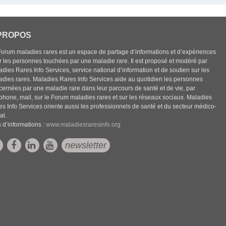
PROPOS
Forum maladies rares est un espace de partage d’informations et d’expériences
r les personnes touchées par une maladie rare. Il est proposé et modéré par
dies Rares Info Services, service national d’information et de soutien sur les
adies rares. Maladies Rares Info Services aide au quotidien les personnes
cernées par une maladie rare dans leur parcours de santé et de vie, par
éphone, mail, sur le Forum maladies rares et sur les réseaux sociaux. Maladies
es Info Services oriente aussi les professionnels de santé et du secteur médico-
al.
 d’informations :
www.maladiesraresinfo.org
newsletter