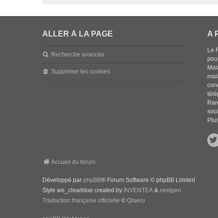
ALLER À LA PAGE
A 
Le 
Recherche avancée
pou
Mala
Supprimer les cookies
mal
con
tél
Rar
soci
Plus
Accueil du forum
Développé par
phpBB
® Forum Software © phpBB Limited
Style we_clearblue created by
INVENTEA
&
nextgen
Traduction française officielle
©
Qiaeru