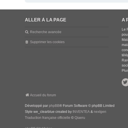
ALLER À LA PAGE
A 
Le 
Recherche avancée
pou
Mala
Supprimer les cookies
mal
con
tél
Rar
soci
Plus
Accueil du forum
Développé par
phpBB
® Forum Software © phpBB Limited
Style we_clearblue created by
INVENTEA
&
nextgen
Traduction française officielle
©
Qiaeru