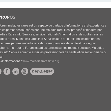
PROPOS
Forum maladies rares est un espace de partage d’informations et d’expériences
r les personnes touchées par une maladie rare. Il est proposé et modéré par
dies Rares Info Services, service national d’information et de soutien sur les
adies rares. Maladies Rares Info Services aide au quotidien les personnes
cernées par une maladie rare dans leur parcours de santé et de vie, par
éphone, mail, sur le Forum maladies rares et sur les réseaux sociaux. Maladies
es Info Services oriente aussi les professionnels de santé et du secteur médico-
al.
 d’informations :
www.maladiesraresinfo.org
newsletter