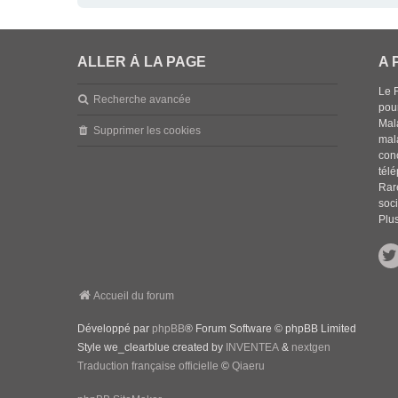
ALLER À LA PAGE
A 
Le 
Recherche avancée
pou
Mala
Supprimer les cookies
mal
con
tél
Rar
soci
Plus
Accueil du forum
Développé par
phpBB
® Forum Software © phpBB Limited
Style we_clearblue created by
INVENTEA
&
nextgen
Traduction française officielle
©
Qiaeru