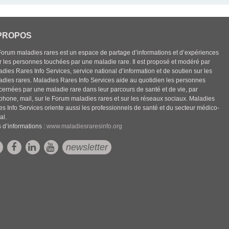
PROPOS
Forum maladies rares est un espace de partage d’informations et d’expériences
r les personnes touchées par une maladie rare. Il est proposé et modéré par
dies Rares Info Services, service national d’information et de soutien sur les
adies rares. Maladies Rares Info Services aide au quotidien les personnes
cernées par une maladie rare dans leur parcours de santé et de vie, par
éphone, mail, sur le Forum maladies rares et sur les réseaux sociaux. Maladies
es Info Services oriente aussi les professionnels de santé et du secteur médico-
al.
 d’informations :
www.maladiesraresinfo.org
newsletter