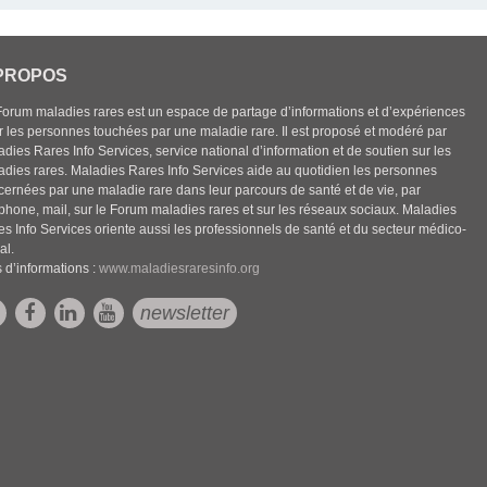
PROPOS
Forum maladies rares est un espace de partage d’informations et d’expériences
r les personnes touchées par une maladie rare. Il est proposé et modéré par
dies Rares Info Services, service national d’information et de soutien sur les
adies rares. Maladies Rares Info Services aide au quotidien les personnes
cernées par une maladie rare dans leur parcours de santé et de vie, par
éphone, mail, sur le Forum maladies rares et sur les réseaux sociaux. Maladies
es Info Services oriente aussi les professionnels de santé et du secteur médico-
al.
 d’informations :
www.maladiesraresinfo.org
newsletter