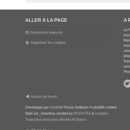
ALLER À LA PAGE
A 
Le 
Recherche avancée
pou
Mala
Supprimer les cookies
mal
con
tél
Rar
soci
Plus
Accueil du forum
Développé par
phpBB
® Forum Software © phpBB Limited
Style we_clearblue created by
INVENTEA
&
nextgen
Traduction française officielle
©
Qiaeru