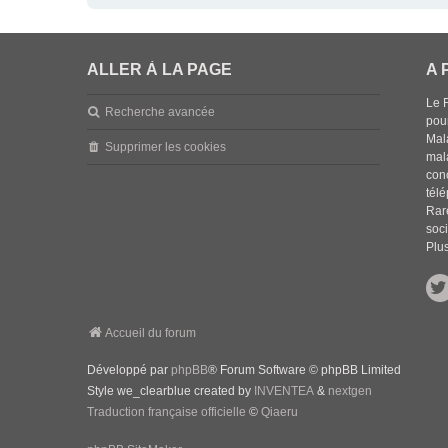
ALLER À LA PAGE
A 
Le 
Recherche avancée
pou
Mala
Supprimer les cookies
mal
con
tél
Rar
soci
Plus
Accueil du forum
Développé par
phpBB
® Forum Software © phpBB Limited
Style we_clearblue created by
INVENTEA
&
nextgen
Traduction française officielle
©
Qiaeru