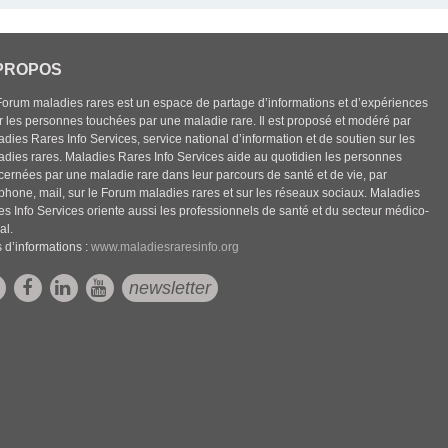
PROPOS
Forum maladies rares est un espace de partage d’informations et d’expériences
r les personnes touchées par une maladie rare. Il est proposé et modéré par
dies Rares Info Services, service national d’information et de soutien sur les
adies rares. Maladies Rares Info Services aide au quotidien les personnes
cernées par une maladie rare dans leur parcours de santé et de vie, par
éphone, mail, sur le Forum maladies rares et sur les réseaux sociaux. Maladies
es Info Services oriente aussi les professionnels de santé et du secteur médico-
al.
 d’informations :
www.maladiesraresinfo.org
newsletter