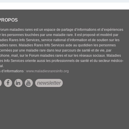
PROPOS
Forum maladies rares est un espace de partage d’informations et d’expériences
r les personnes touchées par une maladie rare. Il est proposé et modéré par
dies Rares Info Services, service national d’information et de soutien sur les
adies rares. Maladies Rares Info Services aide au quotidien les personnes
cernées par une maladie rare dans leur parcours de santé et de vie, par
éphone, mail, sur le Forum maladies rares et sur les réseaux sociaux. Maladies
es Info Services oriente aussi les professionnels de santé et du secteur médico-
al.
 d’informations :
www.maladiesraresinfo.org
newsletter