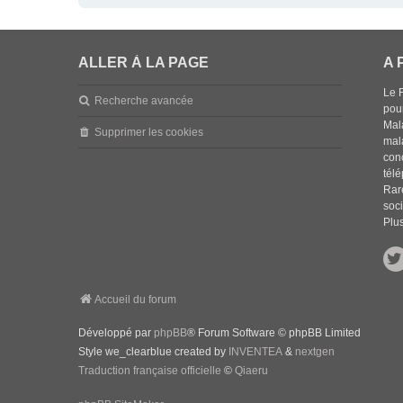
ALLER À LA PAGE
A 
Le 
Recherche avancée
pou
Mala
Supprimer les cookies
mal
con
tél
Rar
soci
Plus
Accueil du forum
Développé par
phpBB
® Forum Software © phpBB Limited
Style we_clearblue created by
INVENTEA
&
nextgen
Traduction française officielle
©
Qiaeru