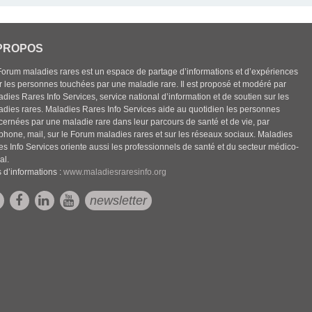
PROPOS
Forum maladies rares est un espace de partage d’informations et d’expériences
r les personnes touchées par une maladie rare. Il est proposé et modéré par
dies Rares Info Services, service national d’information et de soutien sur les
adies rares. Maladies Rares Info Services aide au quotidien les personnes
cernées par une maladie rare dans leur parcours de santé et de vie, par
éphone, mail, sur le Forum maladies rares et sur les réseaux sociaux. Maladies
es Info Services oriente aussi les professionnels de santé et du secteur médico-
al.
 d’informations :
www.maladiesraresinfo.org
newsletter