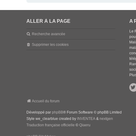
ALLER À LA PAGE
A 
Le 
Recherche avancée
pou
Mala
Supprimer les cookies
mal
con
tél
Rar
soci
Plus
Accueil du forum
Développé par
phpBB
® Forum Software © phpBB Limited
Style we_clearblue created by
INVENTEA
&
nextgen
Traduction française officielle
©
Qiaeru