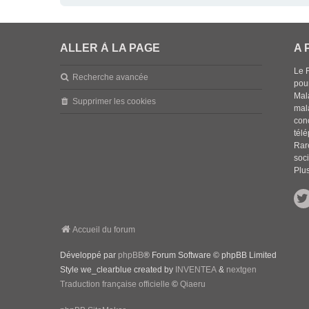
ALLER À LA PAGE
A 
Le 
Recherche avancée
pou
Mala
Supprimer les cookies
mal
con
tél
Rar
soci
Plus
Accueil du forum
Développé par
phpBB
® Forum Software © phpBB Limited
Style we_clearblue created by
INVENTEA
&
nextgen
Traduction française officielle
©
Qiaeru