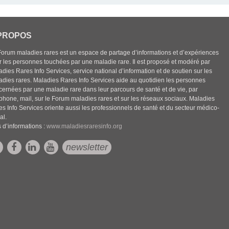
PROPOS
Forum maladies rares est un espace de partage d’informations et d’expériences
r les personnes touchées par une maladie rare. Il est proposé et modéré par
dies Rares Info Services, service national d’information et de soutien sur les
adies rares. Maladies Rares Info Services aide au quotidien les personnes
cernées par une maladie rare dans leur parcours de santé et de vie, par
éphone, mail, sur le Forum maladies rares et sur les réseaux sociaux. Maladies
es Info Services oriente aussi les professionnels de santé et du secteur médico-
al.
 d’informations :
www.maladiesraresinfo.org
newsletter