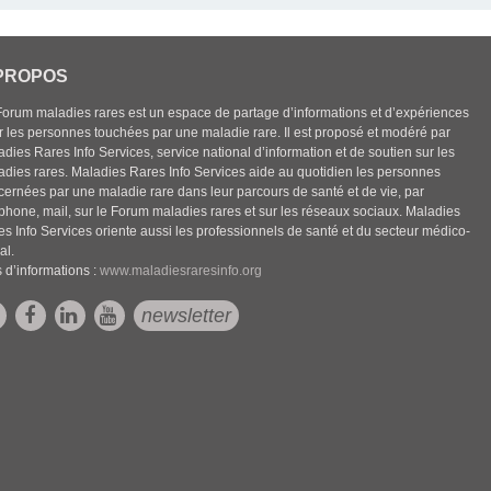
PROPOS
Forum maladies rares est un espace de partage d’informations et d’expériences
r les personnes touchées par une maladie rare. Il est proposé et modéré par
dies Rares Info Services, service national d’information et de soutien sur les
adies rares. Maladies Rares Info Services aide au quotidien les personnes
cernées par une maladie rare dans leur parcours de santé et de vie, par
éphone, mail, sur le Forum maladies rares et sur les réseaux sociaux. Maladies
es Info Services oriente aussi les professionnels de santé et du secteur médico-
al.
 d’informations :
www.maladiesraresinfo.org
newsletter