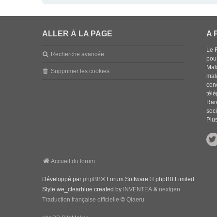
ALLER À LA PAGE
A 
Le 
Recherche avancée
pou
Mala
Supprimer les cookies
mal
con
tél
Rar
soci
Plus
Accueil du forum
Développé par
phpBB
® Forum Software © phpBB Limited
Style we_clearblue created by
INVENTEA
&
nextgen
Traduction française officielle
©
Qiaeru