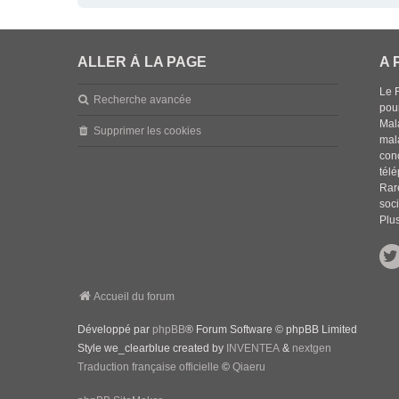
ALLER À LA PAGE
A 
Le 
Recherche avancée
pou
Mala
Supprimer les cookies
mal
con
tél
Rar
soci
Plus
Accueil du forum
Développé par
phpBB
® Forum Software © phpBB Limited
Style we_clearblue created by
INVENTEA
&
nextgen
Traduction française officielle
©
Qiaeru