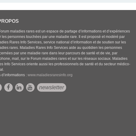
PROPOS
Forum maladies rares est un espace de partage d’informations et d’expériences
r les personnes touchées par une maladie rare. Il est proposé et modéré par
dies Rares Info Services, service national d’information et de soutien sur les
adies rares. Maladies Rares Info Services aide au quotidien les personnes
cernées par une maladie rare dans leur parcours de santé et de vie, par
éphone, mail, sur le Forum maladies rares et sur les réseaux sociaux. Maladies
es Info Services oriente aussi les professionnels de santé et du secteur médico-
al.
 d’informations :
www.maladiesraresinfo.org
newsletter