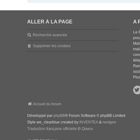
ALLER À LA PAGE
A 
Le 
Recherche avancée
pou
Mala
Supprimer les cookies
mal
con
tél
Rar
soci
Plus
Accueil du forum
Développé par
phpBB
® Forum Software © phpBB Limited
Style we_clearblue created by
INVENTEA
&
nextgen
Traduction française officielle
©
Qiaeru