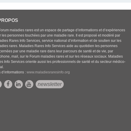
PROPOS
Forum maladies rares est un espace de partage d’informations et d’expériences
r les personnes touchées par une maladie rare. Il est proposé et modéré par
dies Rares Info Services, service national d’information et de soutien sur les
adies rares. Maladies Rares Info Services aide au quotidien les personnes
cernées par une maladie rare dans leur parcours de santé et de vie, par
éphone, mail, sur le Forum maladies rares et sur les réseaux sociaux. Maladies
es Info Services oriente aussi les professionnels de santé et du secteur médico-
al.
 d’informations :
www.maladiesraresinfo.org
newsletter