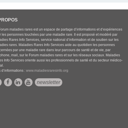
PROPOS
Forum maladies rares est un espace de partage d’informations et d’expériences
r les personnes touchées par une maladie rare. Il est proposé et modéré par
dies Rares Info Services, service national d’information et de soutien sur les
adies rares. Maladies Rares Info Services aide au quotidien les personnes
cernées par une maladie rare dans leur parcours de santé et de vie, par
éphone, mail, sur le Forum maladies rares et sur les réseaux sociaux. Maladies
es Info Services oriente aussi les professionnels de santé et du secteur médico-
al.
 d’informations :
www.maladiesraresinfo.org
newsletter