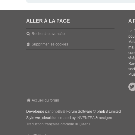
ALLER À LA PAGE
A 
Le 
Recherche avancée
pou
Mala
Supprimer les cookies
mal
con
tél
Rar
soci
Plus
Accueil du forum
Développé par
phpBB
® Forum Software © phpBB Limited
Style we_clearblue created by
INVENTEA
&
nextgen
Traduction française officielle
©
Qiaeru