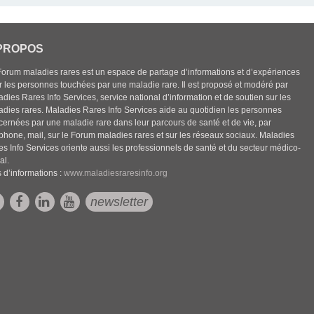
PROPOS
Forum maladies rares est un espace de partage d’informations et d’expériences
r les personnes touchées par une maladie rare. Il est proposé et modéré par
dies Rares Info Services, service national d’information et de soutien sur les
adies rares. Maladies Rares Info Services aide au quotidien les personnes
cernées par une maladie rare dans leur parcours de santé et de vie, par
éphone, mail, sur le Forum maladies rares et sur les réseaux sociaux. Maladies
es Info Services oriente aussi les professionnels de santé et du secteur médico-
al.
 d’informations :
www.maladiesraresinfo.org
newsletter