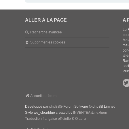
ALLER À LA PAGE
A 
Le 
Recherche avancée
pou
Mala
Supprimer les cookies
mal
con
tél
Rar
soci
Plus
Accueil du forum
Développé par
phpBB
® Forum Software © phpBB Limited
Style we_clearblue created by
INVENTEA
&
nextgen
Traduction française officielle
©
Qiaeru