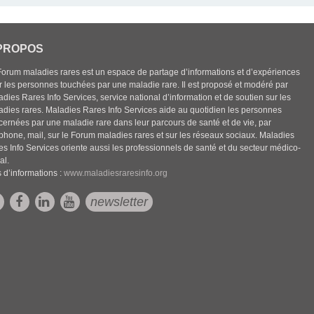
PROPOS
Forum maladies rares est un espace de partage d’informations et d’expériences
r les personnes touchées par une maladie rare. Il est proposé et modéré par
dies Rares Info Services, service national d’information et de soutien sur les
adies rares. Maladies Rares Info Services aide au quotidien les personnes
cernées par une maladie rare dans leur parcours de santé et de vie, par
éphone, mail, sur le Forum maladies rares et sur les réseaux sociaux. Maladies
es Info Services oriente aussi les professionnels de santé et du secteur médico-
al.
 d’informations :
www.maladiesraresinfo.org
newsletter