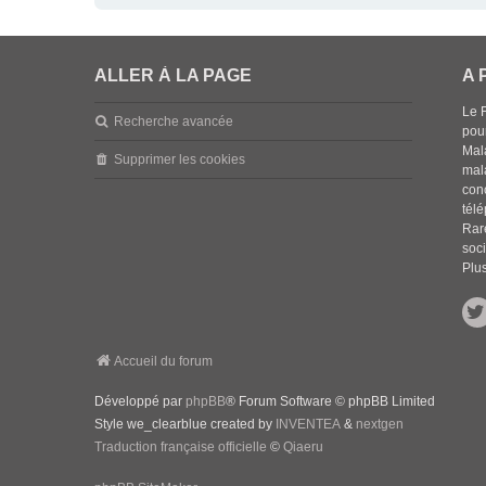
ALLER À LA PAGE
A 
Le 
Recherche avancée
pou
Mala
Supprimer les cookies
mal
con
tél
Rar
soci
Plus
Accueil du forum
Développé par
phpBB
® Forum Software © phpBB Limited
Style we_clearblue created by
INVENTEA
&
nextgen
Traduction française officielle
©
Qiaeru