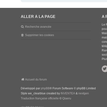
ALLER À LA PAGE
A 
Le 
Recherche avancée
pou
Mala
Supprimer les cookies
mal
con
tél
Rar
soci
Plus
Accueil du forum
Développé par
phpBB
® Forum Software © phpBB Limited
Style we_clearblue created by
INVENTEA
&
nextgen
Traduction française officielle
©
Qiaeru