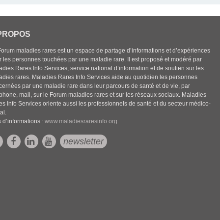
PROPOS
Forum maladies rares est un espace de partage d’informations et d’expériences
r les personnes touchées par une maladie rare. Il est proposé et modéré par
dies Rares Info Services, service national d’information et de soutien sur les
adies rares. Maladies Rares Info Services aide au quotidien les personnes
cernées par une maladie rare dans leur parcours de santé et de vie, par
éphone, mail, sur le Forum maladies rares et sur les réseaux sociaux. Maladies
es Info Services oriente aussi les professionnels de santé et du secteur médico-
al.
 d’informations :
www.maladiesraresinfo.org
newsletter