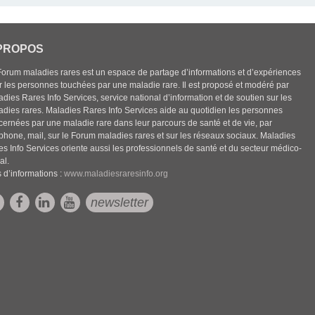
PROPOS
Forum maladies rares est un espace de partage d’informations et d’expériences
r les personnes touchées par une maladie rare. Il est proposé et modéré par
dies Rares Info Services, service national d’information et de soutien sur les
adies rares. Maladies Rares Info Services aide au quotidien les personnes
cernées par une maladie rare dans leur parcours de santé et de vie, par
éphone, mail, sur le Forum maladies rares et sur les réseaux sociaux. Maladies
es Info Services oriente aussi les professionnels de santé et du secteur médico-
al.
 d’informations :
www.maladiesraresinfo.org
newsletter