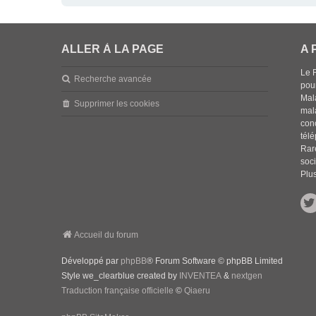
ALLER À LA PAGE
A 
Le 
Recherche avancée
pou
Mala
Supprimer les cookies
mal
con
tél
Rar
soci
Plus
Accueil du forum
Développé par
phpBB
® Forum Software © phpBB Limited
Style we_clearblue created by
INVENTEA
&
nextgen
Traduction française officielle
©
Qiaeru