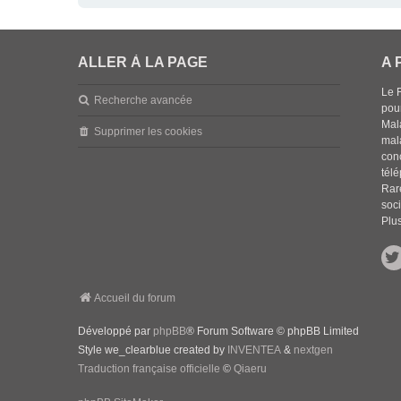
ALLER À LA PAGE
A 
Le 
Recherche avancée
pou
Mala
Supprimer les cookies
mal
con
tél
Rar
soci
Plus
Accueil du forum
Développé par
phpBB
® Forum Software © phpBB Limited
Style we_clearblue created by
INVENTEA
&
nextgen
Traduction française officielle
©
Qiaeru