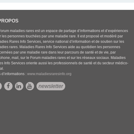
PROPOS
Forum maladies rares est un espace de partage d’informations et d’expériences
r les personnes touchées par une maladie rare. Il est proposé et modéré par
dies Rares Info Services, service national d’information et de soutien sur les
adies rares. Maladies Rares Info Services aide au quotidien les personnes
cernées par une maladie rare dans leur parcours de santé et de vie, par
éphone, mail, sur le Forum maladies rares et sur les réseaux sociaux. Maladies
es Info Services oriente aussi les professionnels de santé et du secteur médico-
al.
 d’informations :
www.maladiesraresinfo.org
newsletter