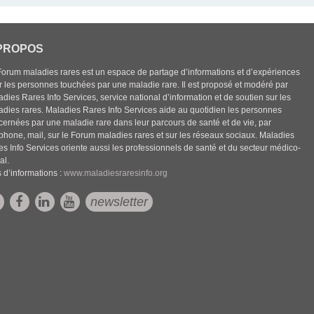
PROPOS
Forum maladies rares est un espace de partage d’informations et d’expériences
r les personnes touchées par une maladie rare. Il est proposé et modéré par
dies Rares Info Services, service national d’information et de soutien sur les
adies rares. Maladies Rares Info Services aide au quotidien les personnes
cernées par une maladie rare dans leur parcours de santé et de vie, par
éphone, mail, sur le Forum maladies rares et sur les réseaux sociaux. Maladies
es Info Services oriente aussi les professionnels de santé et du secteur médico-
al.
 d’informations :
www.maladiesraresinfo.org
newsletter