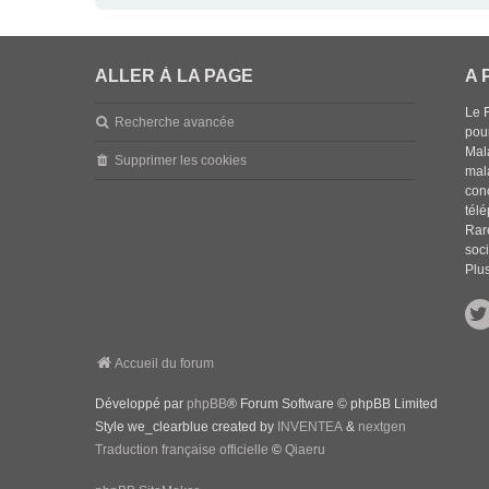
ALLER À LA PAGE
A 
Le 
Recherche avancée
pou
Mala
Supprimer les cookies
mal
con
tél
Rar
soci
Plus
Accueil du forum
Développé par
phpBB
® Forum Software © phpBB Limited
Style we_clearblue created by
INVENTEA
&
nextgen
Traduction française officielle
©
Qiaeru