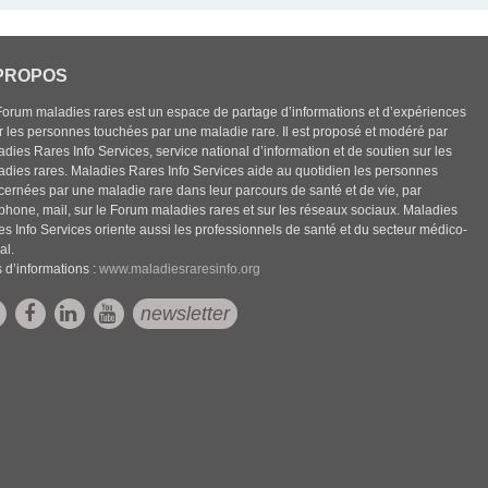
PROPOS
Forum maladies rares est un espace de partage d’informations et d’expériences
r les personnes touchées par une maladie rare. Il est proposé et modéré par
dies Rares Info Services, service national d’information et de soutien sur les
adies rares. Maladies Rares Info Services aide au quotidien les personnes
cernées par une maladie rare dans leur parcours de santé et de vie, par
éphone, mail, sur le Forum maladies rares et sur les réseaux sociaux. Maladies
es Info Services oriente aussi les professionnels de santé et du secteur médico-
al.
 d’informations :
www.maladiesraresinfo.org
newsletter