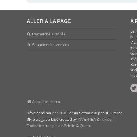
ALLER À LA PAGE
A 
Le 
Recherche avancée
pou
Mala
Supprimer les cookies
mal
con
tél
Rar
soci
Plus
Accueil du forum
Développé par
phpBB
® Forum Software © phpBB Limited
Style we_clearblue created by
INVENTEA
&
nextgen
Traduction française officielle
©
Qiaeru