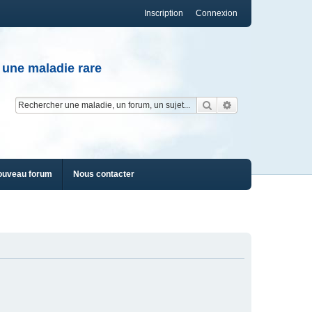
Inscription
Connexion
 une maladie rare
Rechercher
Recherche av
ouveau forum
Nous contacter