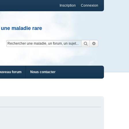
Inscription
Connexion
 une maladie rare
Rechercher
Recherche av
ouveau forum
Nous contacter