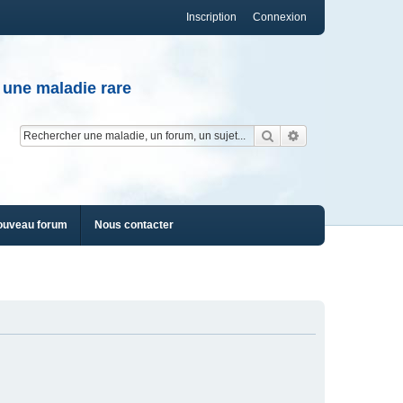
Inscription
Connexion
 une maladie rare
Rechercher
Recherche av
ouveau forum
Nous contacter