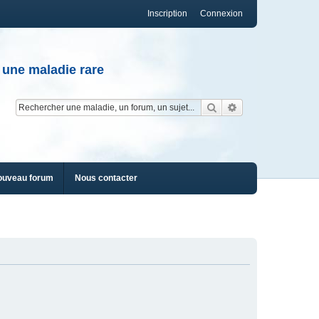
Inscription
Connexion
 une maladie rare
Rechercher
Recherche av
ouveau forum
Nous contacter