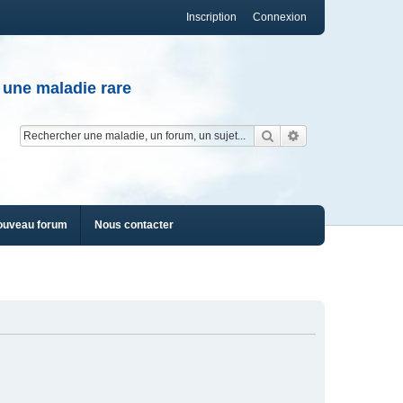
Inscription
Connexion
 une maladie rare
Rechercher
Recherche av
ouveau forum
Nous contacter