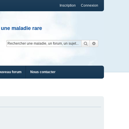
Inscription
Connexion
 une maladie rare
Rechercher
Recherche av
ouveau forum
Nous contacter