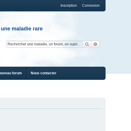
Inscription
Connexion
 une maladie rare
Rechercher
Recherche av
ouveau forum
Nous contacter