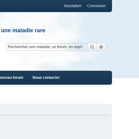
Inscription
Connexion
 une maladie rare
Rechercher
Recherche av
ouveau forum
Nous contacter